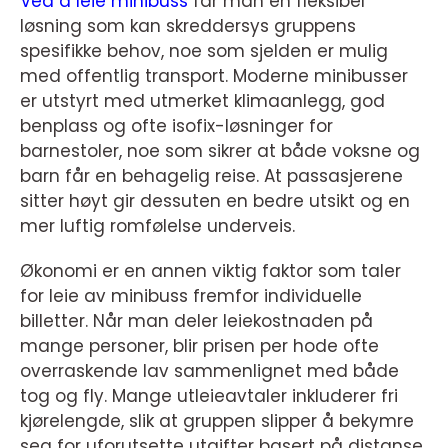
Ved å leie minibuss
får man en fleksibel
løsning som kan skreddersys gruppens
spesifikke behov, noe som sjelden er mulig
med offentlig transport. Moderne minibusser
er utstyrt med utmerket klimaanlegg, god
benplass og ofte isofix-løsninger for
barnestoler, noe som sikrer at både voksne og
barn får en behagelig reise. At passasjerene
sitter høyt gir dessuten en bedre utsikt og en
mer luftig romfølelse underveis.
Økonomi er en annen viktig faktor som taler
for leie av minibuss fremfor individuelle
billetter. Når man deler leiekostnaden på
mange personer, blir prisen per hode ofte
overraskende lav sammenlignet med både
tog og fly. Mange utleieavtaler inkluderer fri
kjørelengde, slik at gruppen slipper å bekymre
seg for uforutsette utgifter basert på distanse.