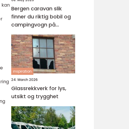
r kan
Bergen caravan slik
finner du riktig bobil og
er
campingvogn på
vestlandet
re
inspiration
24. March 2026
kring
Glassrekkverk for lys,
utsikt og trygghet
ing