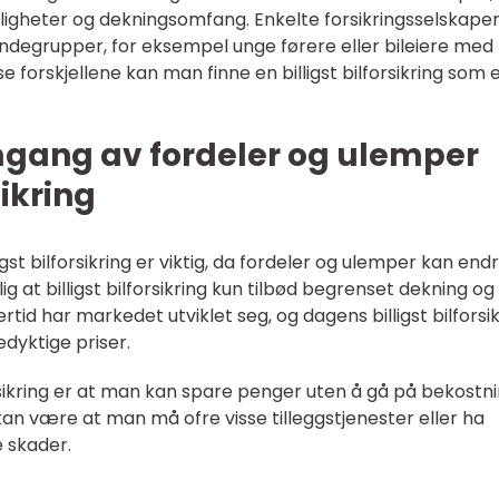
uligheter og dekningsomfang. Enkelte forsikringsselskape
 kundegrupper, for eksempel unge førere eller bileiere med
 forskjellene kan man finne en billigst bilforsikring som 
mgang av fordeler og ulemper
sikring
st bilforsikring er viktig, da fordeler og ulemper kan end
lig at billigst bilforsikring kun tilbød begrenset dekning og
tid har markedet utviklet seg, og dagens billigst bilforsi
edyktige priser.
orsikring er at man kan spare penger uten å gå på bekostn
n være at man må ofre visse tilleggstjenester eller ha
 skader.