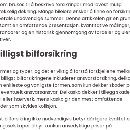
p som brukes til å beskrive forsikringer med lavest mulig
rekkelig dekning. Mange bileiere ønsker å finne en forsikri
etale unødvendige summer. Denne artikkelen gir en grun
ng, samt en omfattende presentasjon, kvantitative målinger
verandører og en historisk gjennomgang av fordeler og ul
tiver.
lligst bilforsikring
e former og typer, og det er viktig å forstå forskjellene mell
ligst bilforsikringene inkluderer ansvarsforsikring, delk
en enkleste og vanligste formen, som kun dekker skader p
t eventuelt ansvarsansvar. Delkasko dekker i tillegg skade
ri eller hærverk, mens kasko gir den mest omfattende
er som skyldes kollisjon.
st bilforsikring ikke nødvendigvis betyr dårligere kvalitet e
ingsselskaper tilbyr konkurransedyktige priser på