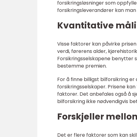
forsikringsløsninger som oppfyller
forsikringsleverandører kan man f
Kvantitative målin
Visse faktorer kan påvirke prisen p
verdi, førerens alder, kjørehistor
Forsikringsselskapene benytter s
bestemme premien.
For å finne billigst bilforsikring er
forsikringsselskaper. Prisene kan
faktorer. Det anbefales også å sj
bilforsikring ikke nødvendigvis b
Forskjeller mellom
Det er flere faktorer som kan skill