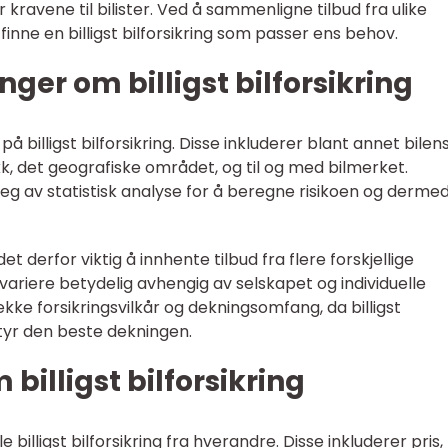
 kravene til bilister. Ved å sammenligne tilbud fra ulike
inne en billigst bilforsikring som passer ens behov.
ger om billigst bilforsikring
å billigst bilforsikring. Disse inkluderer blant annet bilen
ikk, det geografiske området, og til og med bilmerket.
eg av statistisk analyse for å beregne risikoen og derme
 det derfor viktig å innhente tilbud fra flere forskjellige
 variere betydelig avhengig av selskapet og individuelle
ekke forsikringsvilkår og dekningsomfang, da billigst
etyr den beste dekningen.
 billigst bilforsikring
e billigst bilforsikring fra hverandre. Disse inkluderer pris,