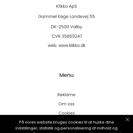
web:
www.klikko.dk
Menu
Reklame
Om oss
Cookies
På vores website bruges cookies til at huske dine
Kontakt Oss
indstillinger, statistik og personalisering af indhold og
Sitemap