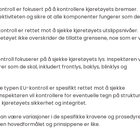
ntroll er fokusert på å kontrollere kjøretøyets bremser.
ektiviteten og sikre at alle komponenter fungerer som de 
ontroll er rettet mot å sjekke kjøretøyets utslippsnivåer.
retøyet ikke overskrider de tillatte grensene, noe som er v
troll fokuserer på å sjekke kjøretøyets lys. Inspektøren v
rer som de skal, inkludert frontlys, baklys, blinklys og
ne typen EU-kontroll er spesifikt rettet mot å sjekke
Inspektøren vil kontrollere for eventuelle tegn på struktur
 kjøretøyets sikkerhet og integritet.
 kan være variasjoner i de spesifikke kravene og prosedyr
 men hovedformålet og prinsippene er like.