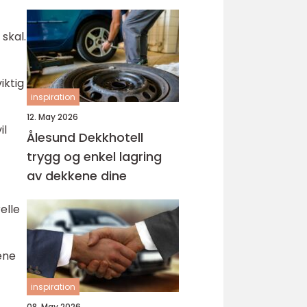
skal.
iktig
inspiration
12. May 2026
il
Ålesund Dekkhotell
trygg og enkel lagring
av dekkene dine
elle
ene
inspiration
08. May 2026