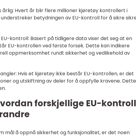
årlig: Hvert år blir flere millioner kjøretøy kontrollert i
 understreker betydningen av EU-kontroll for å sikre sikr
EU-kontroll: Basert på tidligere data viser det seg at en
tår EU-kontrollen ved første forsøk. Dette kan indikere
erell oppmerksomhet rundt sikkerhet og vedlikehold av
angler: Hvis et kjøretøy ikke består EU-kontrollen, er det
ner og utskiftning av deler for å oppfylle kravene. Dett
en.
vordan forskjellige EU-kontrol
erandre
m mål å oppnå sikkerhet og funksjonalitet, er det noen