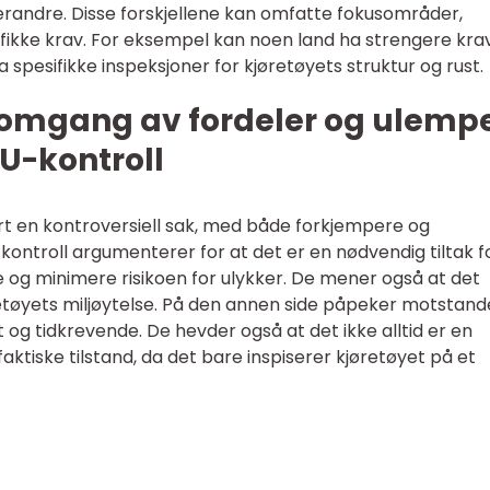
verandre. Disse forskjellene kan omfatte fokusområder,
kke krav. For eksempel kan noen land ha strengere krav 
 spesifikke inspeksjoner for kjøretøyets struktur og rust.
nnomgang av fordeler og ulemp
EU-kontroll
ært en kontroversiell sak, med både forkjempere og
ontroll argumenterer for at det er en nødvendig tiltak f
 og minimere risikoen for ulykker. De mener også at det
etøyets miljøytelse. På den annen side påpeker motstand
og tidkrevende. De hevder også at det ikke alltid er en
 faktiske tilstand, da det bare inspiserer kjøretøyet på et