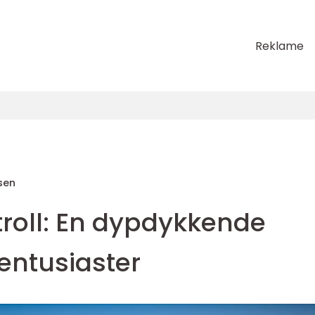
Reklame
sen
troll: En dypdykkende
lentusiaster