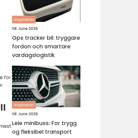
inspiration
08. June 2026
Gps tracker bil: tryggare
fordon och smartare
vardagslogistik
e for
av
ll
inspiration
08. June 2026
Leie minibuss: For trygg
 mest
og fleksibel transport