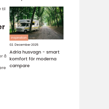
til
er
inspiration
02. December 2025
Adria husvagn - smart
or å
komfort för moderna
campare
ere