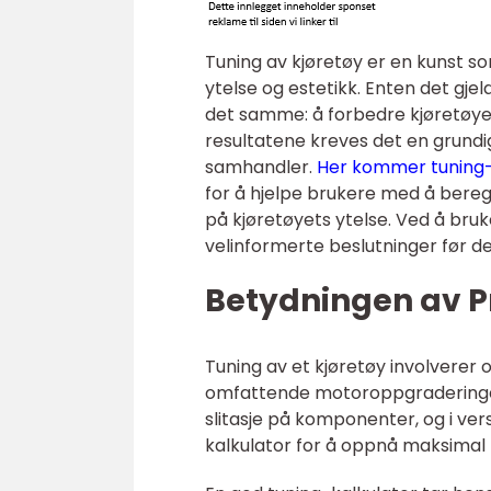
Tuning av kjøretøy er en kunst s
ytelse og estetikk. Enten det gje
det samme: å forbedre kjøretøyets
resultatene kreves det en grund
samhandler.
Her kommer tuning-ka
for å hjelpe brukere med å bereg
på kjøretøyets ytelse. Ved å bruk
velinformerte beslutninger før d
Betydningen av Pr
Tuning av et kjøretøy involverer o
omfattende motoroppgraderinger. F
slitasje på komponenter, og i vers
kalkulator for å oppnå maksimal 