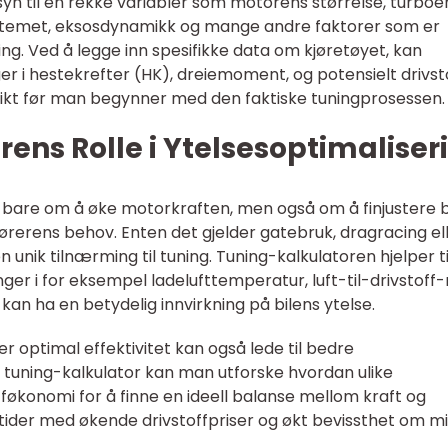
syn til en rekke variabler som motorens størrelse, turboe
ssystemet, eksosdynamikk og mange andre faktorer som er
ng. Ved å legge inn spesifikke data om kjøretøyet, kan
er i hestekrefter (HK), dreiemoment, og potensielt drivst
nnsikt før man begynner med den faktiske tuningprosessen.
ens Rolle i Ytelsesoptimaliser
 bare om å øke motorkraften, men også om å finjustere b
 førerens behov. Enten det gjelder gatebruk, dragracing el
 unik tilnærming til tuning. Tuning-kalkulatoren hjelper ti
er i for eksempel ladelufttemperatur, luft-til-drivstoff-
kan ha en betydelig innvirkning på bilens ytelse.
 optimal effektivitet kan også lede til bedre
n tuning-kalkulator kan man utforske hvordan ulike
fføkonomi for å finne en ideell balanse mellom kraft og
i tider med økende drivstoffpriser og økt bevissthet om mil