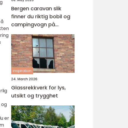
ng
Bergen caravan slik
finner du riktig bobil og
 å
campingvogn på
ekten
vestlandet
ring
s
inspiration
24. March 2026
Glassrekkverk for lys,
rlig
utsikt og trygghet
e og
du er
om