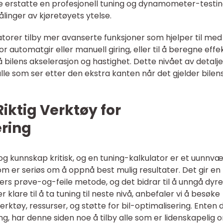
ke erstatte en profesjonell tuning og dynamometer-testi
linger av kjøretøyets ytelse.
atorer tilby mer avanserte funksjoner som hjelper til med
r automatgir eller manuell giring, eller til å beregne eff
å bilens akselerasjon og hastighet. Dette nivået av detalje
alle som ser etter den ekstra kanten når det gjelder bilen
iktig Verktøy for
ering
g kunnskap kritisk, og en tuning-kalkulator er et uunnvæ
om er seriøs om å oppnå best mulig resultater. Det gir en
llers prøve-og-feile metode, og det bidrar til å unngå dyr
 klare til å ta tuning til neste nivå, anbefaler vi å besøke
rktøy, ressurser, og støtte for bil-optimalisering. Enten 
ng, har denne siden noe å tilby alle som er lidenskapelig 