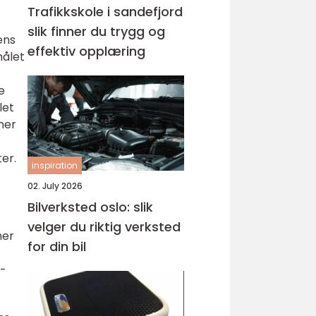
Trafikkskole i sandefjord
slik finner du trygg og
ens
effektiv opplæring
målet
e
let
ner
er.
inspiration
02. July 2026
Bilverksted oslo: slik
velger du riktig verksted
mer
for din bil
g-