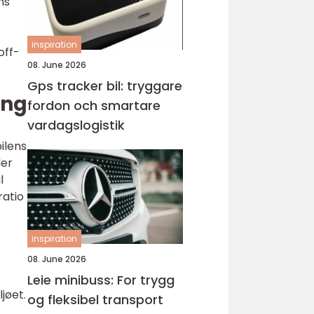
ns
inspiration
off-
08. June 2026
Gps tracker bil: tryggare
ing
fordon och smartare
vardagslogistik
ilens
ler
l
ratio
inspiration
08. June 2026
Leie minibuss: For trygg
jøet.
og fleksibel transport