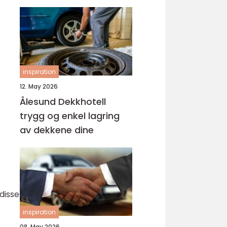
inspiration
12. May 2026
Ålesund Dekkhotell
trygg og enkel lagring
av dekkene dine
disse
inspiration
08. May 2026