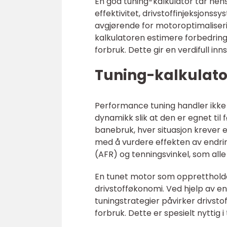
En god tuning-kalkulator tar hen
effektivitet, drivstoffinjeksjon
avgjørende for motoroptimaliseri
kalkulatoren estimere forbedring
forbruk. Dette gir en verdifull i
Tuning-kalkulator
Performance tuning handler ikke
dynamikk slik at den er egnet til
banebruk, hver situasjon krever en
med å vurdere effekten av endring
(AFR) og tenningsvinkel, som alle 
En tunet motor som opprettholder
drivstofføkonomi. Ved hjelp av e
tuningstrategier påvirker drivsto
forbruk. Dette er spesielt nyttig 