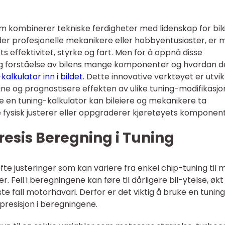
om kombinerer tekniske ferdigheter med lidenskap for bil
lder profesjonelle mekanikere eller hobbyentusiaster, er 
 effektivitet, styrke og fart. Men for å oppnå disse
ig forståelse av bilens mange komponenter og hvordan d
lkulator inn i bildet.
Dette innovative verktøyet er utvik
ne og prognostisere effekten av ulike tuning-modifikasjo
e en tuning-kalkulator kan bileiere og mekanikere ta
e fysisk justerer eller oppgraderer kjøretøyets komponent
esis Beregning i Tuning
fte justeringer som kan variere fra enkel chip-tuning til 
eil i beregningene kan føre til dårligere bil-ytelse, økt
te fall motorhavari. Derfor er det viktig å bruke en tunin
presisjon i beregningene.