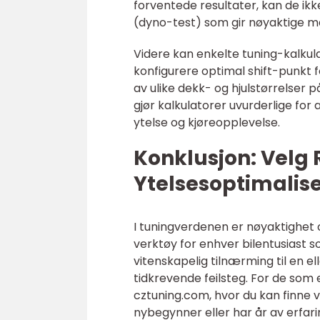
forventede resultater, kan de ik
(dyno-test) som gir nøyaktige må
Videre kan enkelte tuning-kalkul
konfigurere optimal shift-punkt fo
av ulike dekk- og hjulstørrelser p
gjør kalkulatorer uvurderlige for 
ytelse og kjøreopplevelse.
Konklusjon: Velg R
Ytelsesoptimalis
I tuningverdenen er nøyaktighet o
verktøy for enhver bilentusiast s
vitenskapelig tilnærming til en e
tidkrevende feilsteg. For de som er
cztuning.com, hvor du kan finne ve
nybegynner eller har år av erfari