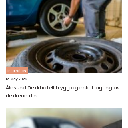
inspiration
12. May 2026
Ålesund Dekkhotell trygg og enkel lagring av
dekkene dine