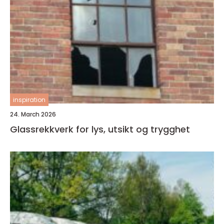
inspiration
24. March 2026
Glassrekkverk for lys, utsikt og trygghet