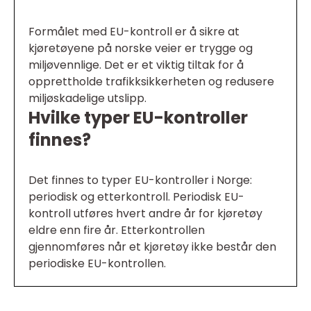
Formålet med EU-kontroll er å sikre at
kjøretøyene på norske veier er trygge og
miljøvennlige. Det er et viktig tiltak for å
opprettholde trafikksikkerheten og redusere
miljøskadelige utslipp.
Hvilke typer EU-kontroller
finnes?
Det finnes to typer EU-kontroller i Norge:
periodisk og etterkontroll. Periodisk EU-
kontroll utføres hvert andre år for kjøretøy
eldre enn fire år. Etterkontrollen
gjennomføres når et kjøretøy ikke består den
periodiske EU-kontrollen.