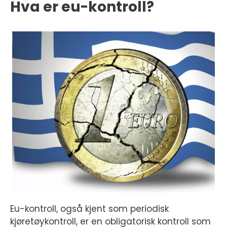
Hva er eu-kontroll?
Eu-kontroll, også kjent som periodisk
kjøretøykontroll, er en obligatorisk kontroll som