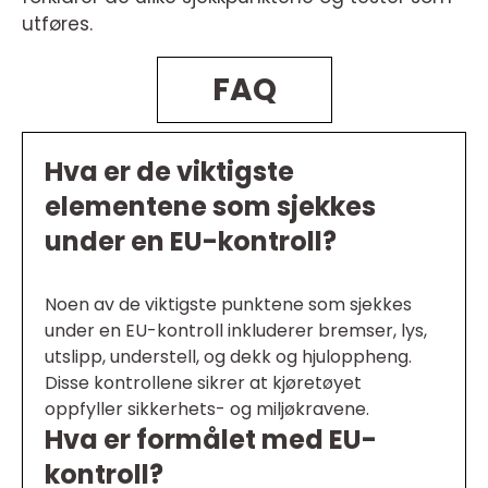
utføres.
FAQ
Hva er de viktigste
elementene som sjekkes
under en EU-kontroll?
Noen av de viktigste punktene som sjekkes
under en EU-kontroll inkluderer bremser, lys,
utslipp, understell, og dekk og hjuloppheng.
Disse kontrollene sikrer at kjøretøyet
oppfyller sikkerhets- og miljøkravene.
Hva er formålet med EU-
kontroll?