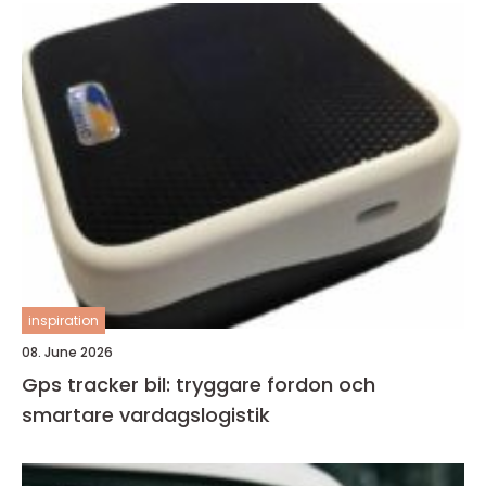
inspiration
08. June 2026
Gps tracker bil: tryggare fordon och
smartare vardagslogistik