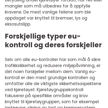
betydelig andel kjøretøyer fortsatt har feil eller
mangler som må utbedres for å oppfylle
kravene. De mest vanlige feilene som ble
oppdaget var knyttet til bremser, lys og
eksosutslipp.
Forskjellige typer eu-
kontroll og deres forskjeller
Selv om alle eu-kontroller har som mål å sikre
trafikksikkerhet og redusere miljøpåvirkning, er
det noen forskjeller mellom dem. Vanlig eu-
kontroll er den mest grundige kontrollen og
omfatter alle de viktigste sikkerhetsaspektene
ved kjøretøyet. Kjøretøygruppekontroll
fokuserer på spesifikke områder og krav
knyttet til kjøretøygruppen, som for eksempel
lasteevne, sikring av last og bremsesystem.