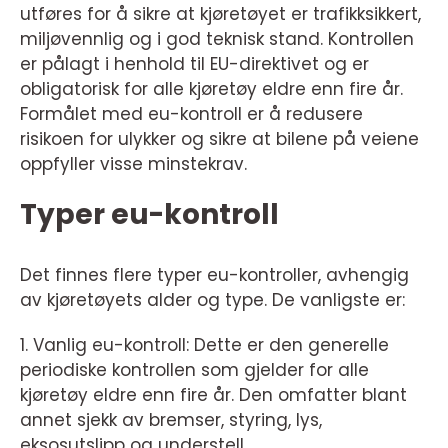
utføres for å sikre at kjøretøyet er trafikksikkert,
miljøvennlig og i god teknisk stand. Kontrollen
er pålagt i henhold til EU-direktivet og er
obligatorisk for alle kjøretøy eldre enn fire år.
Formålet med eu-kontroll er å redusere
risikoen for ulykker og sikre at bilene på veiene
oppfyller visse minstekrav.
Typer eu-kontroll
Det finnes flere typer eu-kontroller, avhengig
av kjøretøyets alder og type. De vanligste er:
1. Vanlig eu-kontroll: Dette er den generelle
periodiske kontrollen som gjelder for alle
kjøretøy eldre enn fire år. Den omfatter blant
annet sjekk av bremser, styring, lys,
eksosutslipp og understell.