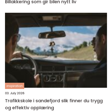
Billakkering som gir bilen nytt liv
inspiration
03. July 2026
Trafikkskole i sandefjord slik finner du trygg
og effektiv opplæring