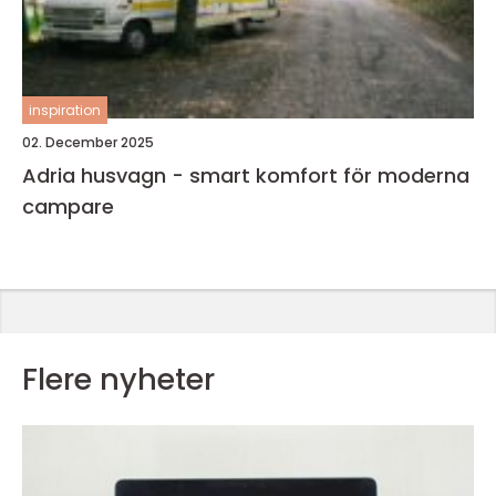
inspiration
02. December 2025
Adria husvagn - smart komfort för moderna
campare
Flere nyheter