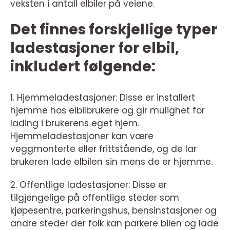
veksten i antall elbiler på veiene.
Det finnes forskjellige typer
ladestasjoner for elbil,
inkludert følgende:
1. Hjemmeladestasjoner: Disse er installert
hjemme hos elbilbrukere og gir mulighet for
lading i brukerens eget hjem.
Hjemmeladestasjoner kan være
veggmonterte eller frittstående, og de lar
brukeren lade elbilen sin mens de er hjemme.
2. Offentlige ladestasjoner: Disse er
tilgjengelige på offentlige steder som
kjøpesentre, parkeringshus, bensinstasjoner og
andre steder der folk kan parkere bilen og lade