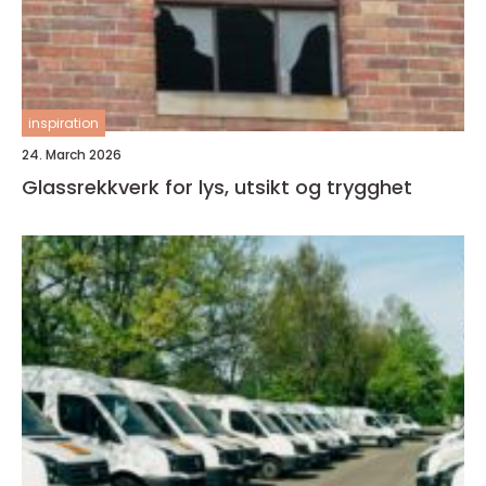
inspiration
24. March 2026
Glassrekkverk for lys, utsikt og trygghet