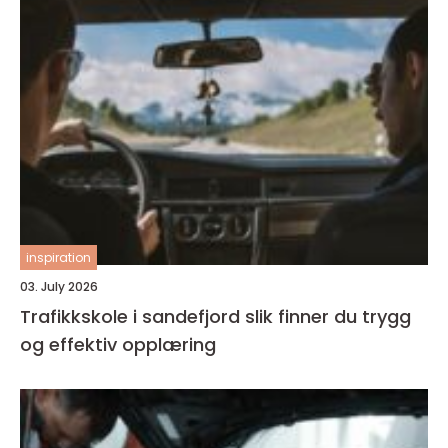
inspiration
03. July 2026
Trafikkskole i sandefjord slik finner du trygg
og effektiv opplæring