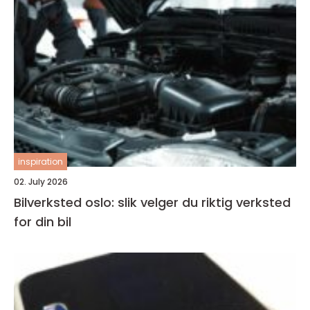
inspiration
02. July 2026
Bilverksted oslo: slik velger du riktig verksted
for din bil