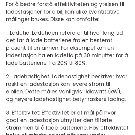
For å bedre forstå effektiviteten og ytelsen til
ladestasjoner for elbil, kan ulike kvantitative
målinger brukes. Disse kan omfatte:
1. Ladetid: Ladetiden refererer til hvor lang tid
det tar å lade batteriene fra en bestemt
prosent til en annen. For eksempel kan en
ladestasjon ha en ladetid på 30 minutter for å
lade batteriene fra 20% til 80%.
2. Ladehastighet: Ladehastighet beskriver hvor
raskt en ladestasjon kan levere strøm til
elbilen. Dette måles vanligvis i kilowatt (kW),
og høyere ladehastighet betyr raskere lading.
3. Effektivitet: Effektivitet er et mål på hvor
godt en ladestasjon utnytter den tilførte
strømmen til å lade batteriene. Høy effektivitet