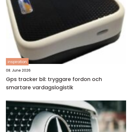
inspiration
08. June 2026
Gps tracker bil: tryggare fordon och
smartare vardagslogistik