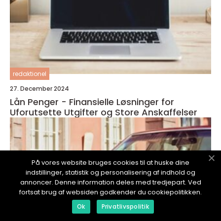
redaktionel
27. December 2024
Lån Penger - Finansielle Løsninger for
Uforutsette Utgifter og Store Anskaffelser
På vores website bruges cookies til at huske dine
indstillinger, statistik og personalisering af indhold og
annoncer. Denne information deles med tredjepart. Ved
fortsat brug af websiden godkender du cookiepolitikken.
Ok
Privatlivspolitik