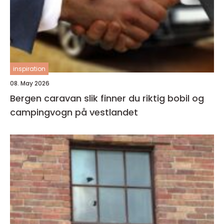
inspiration
08. May 2026
Bergen caravan slik finner du riktig bobil og
campingvogn på vestlandet